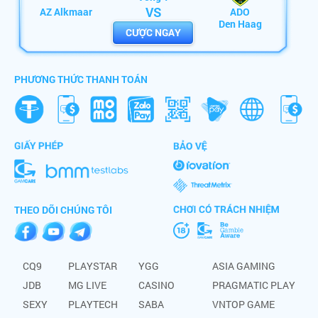
mo******
+
382,560,000
VNĐ
VS
AZ Alkmaar
ADO
Den Haag
CƯỢC NGAY
mi******
+
186,523,546
VNĐ
da******
+
150,000,000
VNĐ
PHƯƠNG THỨC THANH TOÁN
ma******
+
100,880,000
VNĐ
lu******
+
164,000,000
VNĐ
ta******
+
766,000,000
VNĐ
mi******
+
686,000,000
VNĐ
THEO DÕI CHÚNG TÔI
sh******
+
250,001,000
VNĐ
go******
+
286,122,000
VNĐ
CQ9
PLAYSTAR
YGG
ASIA GAMING
be******
+
99,000,000
VNĐ
JDB
MG LIVE
CASINO
PRAGMATIC PLAY
SEXY
PLAYTECH
SABA
VNTOP GAME
hi******
+
222,600,000
VNĐ