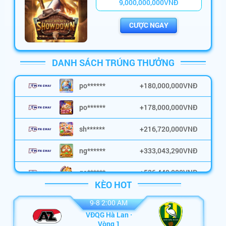
9
,
0
0
0
,
0
0
0
,
0
0
0
VNĐ
CƯỢC NGAY
th******
+
110,000,000
VNĐ
DANH SÁCH TRÚNG THƯỞNG
po******
+
180,000,000
VNĐ
po******
+
178,000,000
VNĐ
sh******
+
216,720,000
VNĐ
ng******
+
333,043,290
VNĐ
go******
+
536,440,000
VNĐ
KÈO HOT
th******
+
222,540,000
VNĐ
9-8 2:00 AM
vi******
+
600,000,000
VNĐ
VĐQG Hà Lan ·
Vòng 1